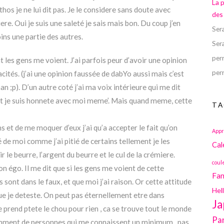
La 
thos je ne lui dit pas. Je le considere sans doute avec
des
ere. Oui je suis une saleté je sais mais bon. Du coup j’en
Ser
ins une partie des autres.
Ser
perr
les gens me voient. J’ai parfois peur d’avoir une opinion
perr
tés. (j’ai une opinion faussée de dabYo aussi mais c’est
n ;p). D’un autre coté j’ai ma voix intérieure qui me dit
et je suis honnete avec moi meme’. Mais quand meme, cette
TA
ns et de me moquer d’eux j’ai qu’a accepter le fait qu’on
Appr
 de moi comme j’ai pitié de certains tellement je les
Cal
 le beurre, l’argent du beurre et le cul de la crémiere.
coul
on égo. Il me dit que si les gens me voient de cette
Fan
s sont dans le faux, et que moi j’ai raison. Or cette attitude
Hel
ue je deteste. On peut pas éternellement etre dans
Ja
 me prend ptete le chou pour rien , ca se trouve tout le monde
Pa
emment de personnes qui me connaissent un minimum , pas