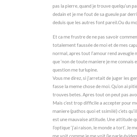
pas la pierre, quand je trouve quelqu’un pa
dedain et je me fout de sa gueule par derri
deduis que les autres font pareil.Ou du mo
Et ca me frustre de ne pas savoir comment 
totalement faussée de moi et de mes capaci
normal, apres tout l’amour rend aveugle na
que ‘non de toute maniere je me connais 
question me turlupine.
Vous me direz, si j’arretait de juger les ge
fasse la meme chose de moi. Qu’on ai pitié
trouves betes. Apres tout on peut pas avoir
Mais c’est trop difficile a accepter pour m
maniere (pathos quoi et ssimilé) c’ets qu’il
est une mauvaise attitude. Une attitude q
l’optique ‘j’ai raison, le monde a tort’. Je
me voit comme je me voit (je parle évid