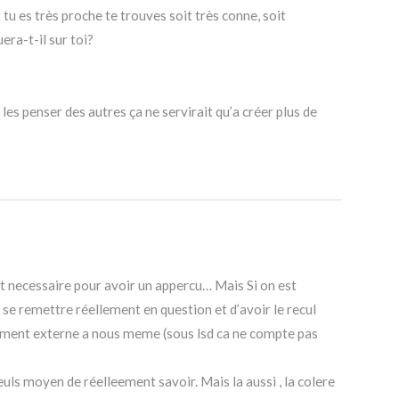
u es très proche te trouves soit très conne, soit
era-t-il sur toi?
 les penser des autres ça ne servirait qu’a créer plus de
st necessaire pour avoir un appercu… Mais Si on est
 se remettre réellement en question et d’avoir le recul
ement externe a nous meme (sous lsd ca ne compte pas
seuls moyen de réelleement savoir. Mais la aussi , la colere