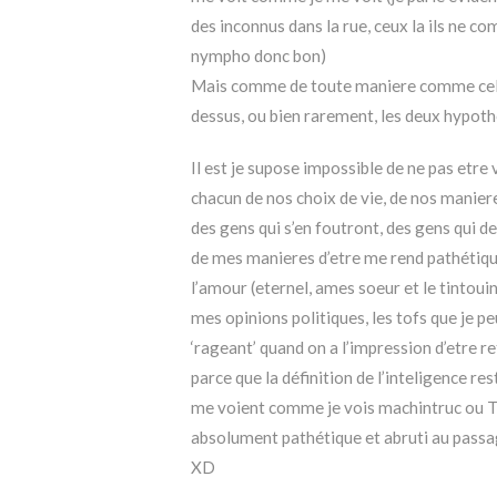
des inconnus dans la rue, ceux la ils ne c
nympho donc bon)
Mais comme de toute maniere comme cela a
dessus, ou bien rarement, les deux hypothe
Il est je supose impossible de ne pas etr
chacun de nos choix de vie, de nos manieres
des gens qui s’en foutront, des gens qui 
de mes manieres d’etre me rend pathétiqu
l’amour (eternel, ames soeur et le tintoui
mes opinions politiques, les tofs que je peu
‘rageant’ quand on a l’impression d’etre re
parce que la définition de l’inteligence re
me voient comme je vois machintruc ou 
absolument pathétique et abruti au passa
XD