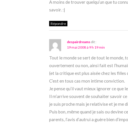
A moins de trouver quelqu’un que tu conna
savoir. :|
Répondre
despairdreams
dit :
19 mai 2008 à 9 h 19 min
Tout le monde se sert de tout le monde, t
ouvertement ou non, ainsi fait est l’humai
(et la critique est plus aisée chez les fill
C’est en tous cas mon intime conviction.
Je pense qu’il vaut mieux ignorer ce que l
Il m’arrive souvent de souhaiter savoir c
je suis proche mais je relativise et je me 
Puis bon, même quand je sais ou devine ce
parents, l’avis d’autrui a guère bien d’imp