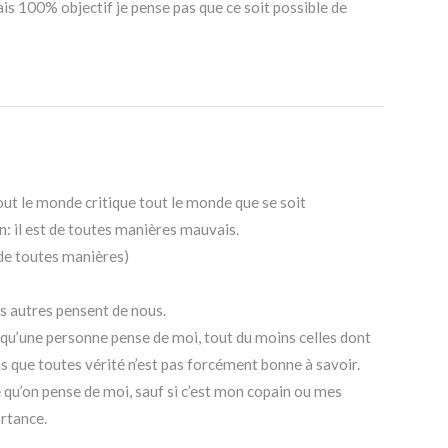
is 100% objectif je pense pas que ce soit possible de
out le monde critique tout le monde que se soit
n: il est de toutes manières mauvais.
es de toutes manières)
es autres pensent de nous.
e qu’une personne pense de moi, tout du moins celles dont
dis que toutes vérité n’est pas forcément bonne à savoir.
 qu’on pense de moi, sauf si c’est mon copain ou mes
ortance.