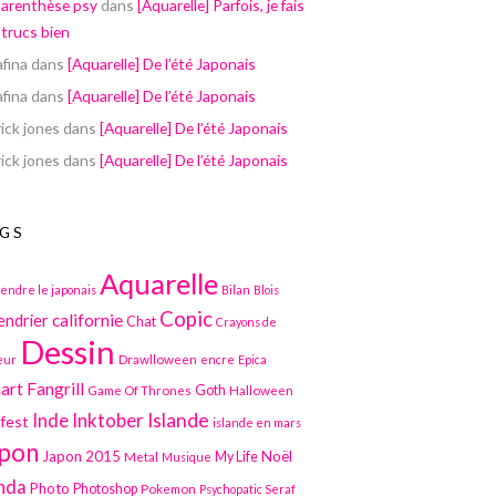
parenthèse psy
dans
[Aquarelle] Parfois, je fais
 trucs bien
afina
dans
[Aquarelle] De l’été Japonais
afina
dans
[Aquarelle] De l’été Japonais
ick jones
dans
[Aquarelle] De l’été Japonais
ick jones
dans
[Aquarelle] De l’été Japonais
GS
Aquarelle
endre le japonais
Bilan
Blois
Copic
californie
endrier
Chat
Crayons de
Dessin
Drawlloween
eur
encre
Epica
art
Fangrill
Game Of Thrones
Goth
Halloween
Inktober
Islande
Inde
lfest
islande en mars
pon
Japon 2015
Noël
Metal
My Life
Musique
nda
Photo
Photoshop
Pokemon
Psychopatic Seraf