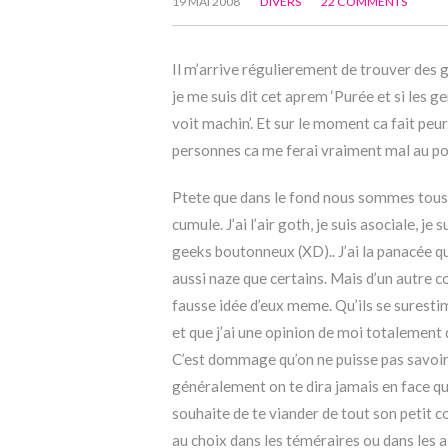
19 MAI 2008
DIVERS
22 COMMENTS
Il m’arrive régulierement de trouver des 
je me suis dit cet aprem ‘Purée et si les 
voit machin’. Et sur le moment ca fait pe
personnes ca me ferai vraiment mal au pop
Ptete que dans le fond nous sommes tous le
cumule. J’ai l’air goth, je suis asociale, je
geeks boutonneux (XD).. J’ai la panacée qu
aussi naze que certains. Mais d’un autre c
fausse idée d’eux meme. Qu’ils se suresti
et que j’ai une opinion de moi totalement 
C’est dommage qu’on ne puisse pas savoir 
généralement on te dira jamais en face que 
souhaite de te viander de tout son petit c
au choix dans les téméraires ou dans les al