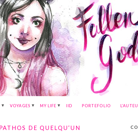
E
VOYAGES
MY LIFE
IID
PORTEFOLIO
L’AUTE
PATHOS DE QUELQU’UN
CO