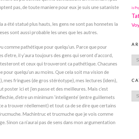
omptent pas, de toute maniere pour eux je suis une sataniste
is Ps
Ta
 été statué plus hauts, les gens ne sont pas honnetes la
Voy
ses sont aussi probable les unes que les autres.
AR
e vu comme pathétique pour quelqu’un. Parce que pour
 d’etre, il y’aura toujours des gens qui seront d’accord,
detesteront et ceux qui trouveront ca pathétique. Chacunes
e pour quelqu’un au moins. Que cela soit ma vision de
n), mes fringues (de gros stéréotype), mes lectures (idem),
CA
t poster ici et j’en passe et des meilleures. Mais c’est
flechie, d’etre un minimum ‘inteligente’ (entre guillemets
ste a trouver réellement) et tout ca de se dire que certains
Trucmuche. Machintruc et trucmuche que je vois comme
ge. Sinon ca n’aurai pas de sens dans mon argumentation