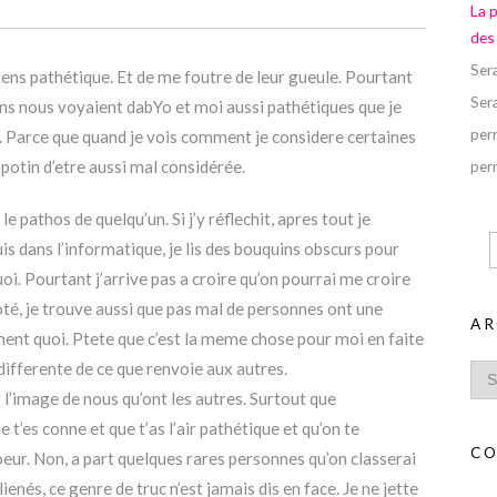
La 
des
Ser
gens pathétique. Et de me foutre de leur gueule. Pourtant
Ser
gens nous voyaient dabYo et moi aussi pathétiques que je
perr
ur. Parce que quand je vois comment je considere certaines
otin d’etre aussi mal considérée.
perr
 pathos de quelqu’un. Si j’y réflechit, apres tout je
 suis dans l’informatique, je lis des bouquins obscurs pour
oi. Pourtant j’arrive pas a croire qu’on pourrai me croire
oté, je trouve aussi que pas mal de personnes ont une
AR
ment quoi. Ptete que c’est la meme chose pour moi en faite
differente de ce que renvoie aux autres.
l’image de nous qu’ont les autres. Surtout que
t’es conne et que t’as l’air pathétique et qu’on te
CO
oeur. Non, a part quelques rares personnes qu’on classerai
ienés, ce genre de truc n’est jamais dis en face. Je ne jette