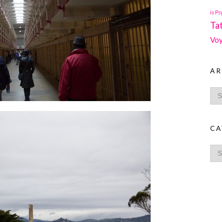
is Ps
Ta
Voy
AR
CA