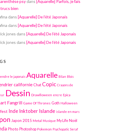
parenthèse psy
dans
[Aquarelle] Parfois, je fais
 trucs bien
afina
dans
[Aquarelle] De l’été Japonais
afina
dans
[Aquarelle] De l’été Japonais
ick jones
dans
[Aquarelle] De l’été Japonais
ick jones
dans
[Aquarelle] De l’été Japonais
GS
Aquarelle
endre le japonais
Bilan
Blois
Copic
californie
endrier
Chat
Crayons de
Dessin
Drawlloween
eur
encre
Epica
art
Fangrill
Game Of Thrones
Goth
Halloween
Inktober
Islande
Inde
lfest
islande en mars
pon
Japon 2015
Noël
Metal
My Life
Musique
nda
Photo
Photoshop
Pokemon
Psychopatic Seraf