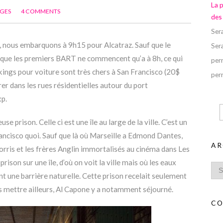
La 
GES
4 COMMENTS
des
Ser
et, nous embarquons à 9h15 pour Alcatraz. Sauf que le
Ser
t que les premiers BART ne commencent qu’a à 8h, ce qui
perr
arkings pour voiture sont très chers à San Francisco (20$
perr
rer dans les rues résidentielles autour du port
:p.
 prison. Celle ci est une île au large de la ville. C’est un
rancisco quoi. Sauf que là où Marseille a Edmond Dantes,
AR
orris et les frères Anglin immortalisés au cinéma dans Les
rison sur une île, d’où on voit la ville mais où les eaux
nt une barrière naturelle. Cette prison recelait seulement
as mettre ailleurs, Al Capone y a notamment séjourné.
CO