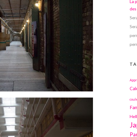
La 
des
Ser
Ser
perr
perr
TA
Appr
Cal
coul
Fan
Hel
Ja
Pa