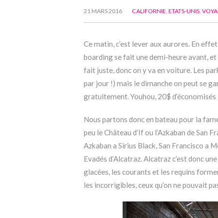
21 MARS 2016
CALIFORNIE
,
ETATS-UNIS
,
VOYA
Ce matin, c’est lever aux aurores. En eff
boarding se fait une demi-heure avant, e
fait juste, donc on y va en voiture. Les p
par jour !) mais le dimanche on peut se ga
gratuitement. Youhou, 20$ d’économisés 
Nous partons donc en bateau pour la fameuse
peu le Château d’If ou l’Azkaban de San F
Azkaban a Sirius Black, San Francisco a M
Evadés d’Alcatraz. Alcatraz c’est donc une p
glacées, les courants et les requins forme
les incorrigibles, ceux qu’on ne pouvait p