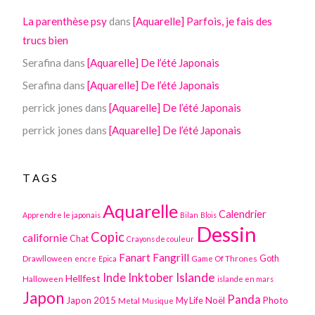
La parenthèse psy
dans
[Aquarelle] Parfois, je fais des
trucs bien
Serafina
dans
[Aquarelle] De l’été Japonais
Serafina
dans
[Aquarelle] De l’été Japonais
perrick jones
dans
[Aquarelle] De l’été Japonais
perrick jones
dans
[Aquarelle] De l’été Japonais
TAGS
Aquarelle
Calendrier
Apprendre le japonais
Bilan
Blois
Dessin
Copic
californie
Chat
Crayons de couleur
Fanart
Fangrill
Drawlloween
Game Of Thrones
Goth
encre
Epica
Inktober
Islande
Inde
Hellfest
Halloween
islande en mars
Japon
Panda
Japon 2015
Noël
Photo
Metal
My Life
Musique