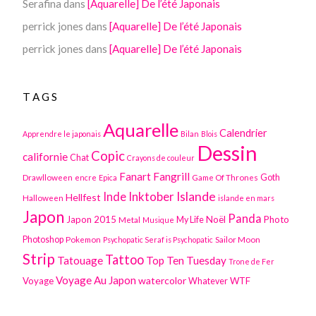
Serafina
dans
[Aquarelle] De l’été Japonais
perrick jones
dans
[Aquarelle] De l’été Japonais
perrick jones
dans
[Aquarelle] De l’été Japonais
TAGS
Aquarelle
Calendrier
Apprendre le japonais
Bilan
Blois
Dessin
Copic
californie
Chat
Crayons de couleur
Fanart
Fangrill
Drawlloween
Game Of Thrones
Goth
encre
Epica
Inktober
Islande
Inde
Hellfest
Halloween
islande en mars
Japon
Panda
Japon 2015
Noël
Photo
Metal
My Life
Musique
Photoshop
Pokemon
Sailor Moon
Psychopatic Seraf is Psychopatic
Strip
Tattoo
Tatouage
Top Ten Tuesday
Trone de Fer
Voyage Au Japon
watercolor
Voyage
WTF
Whatever