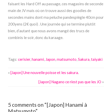
faisant les Hard Off au passage, ces magasins de seconde
main de JV mais où on trouve aussi des goodies de
secondes mains dont ma peluche pandespiègle 40cm pour
200yens (2€ quoi) . Une journée qui se termine plutôt
bien, d’autant que nous avons mangé des trucs de
combinis le soir, donc du karaage.
Tags:
cerisier
,
hanami
,
Japon
,
matsumoto
,
Sakura
,
taiyaki
«
[Japon] Une nouvelle poisse et les sakura.
[Japon] Nagano ce n’est pas que les JO
»
5 comments on “[Japon] Hanami à
Matsumoto”