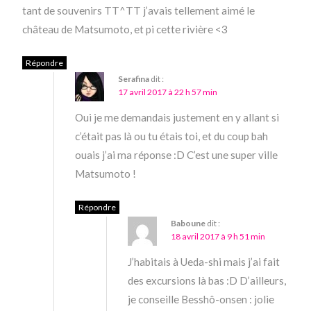
tant de souvenirs TT^TT j’avais tellement aimé le
château de Matsumoto, et pi cette rivière <3
Répondre
Serafina
dit :
17 avril 2017 à 22 h 57 min
Oui je me demandais justement en y allant si
c’était pas là ou tu étais toi, et du coup bah
ouais j’ai ma réponse :D C’est une super ville
Matsumoto !
Répondre
Baboune
dit :
18 avril 2017 à 9 h 51 min
J’habitais à Ueda-shi mais j’ai fait
des excursions là bas :D D’ailleurs,
je conseille Besshô-onsen : jolie