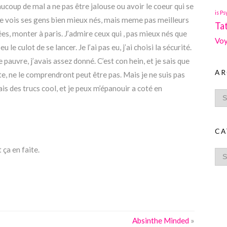
eaucoup de mal a ne pas être jalouse ou avoir le coeur qui se
is Ps
je vois ses gens bien mieux nés, mais meme pas meilleurs
Ta
ées, monter à paris. J’admire ceux qui , pas mieux nés que
Voy
 le culot de se lancer. Je l’ai pas eu, j’ai choisi la sécurité.
e pauvre, j’avais assez donné. C’est con hein, et je sais que
AR
ute, ne le comprendront peut être pas. Mais je ne suis pas
is des trucs cool, et je peux m’épanouir a coté en
CA
ça en faite.
Absinthe Minded
»