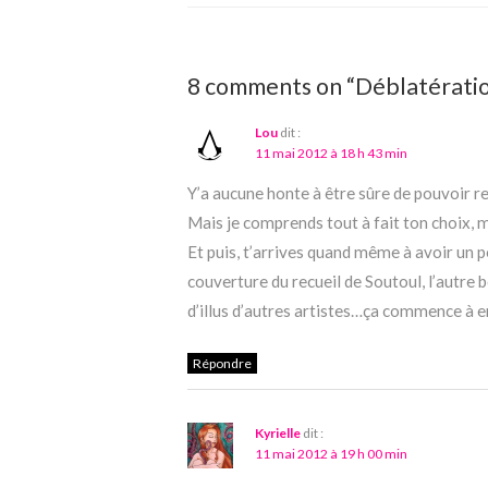
8 comments on “Déblatération
Lou
dit :
11 mai 2012 à 18 h 43 min
Y’a aucune honte à être sûre de pouvoir rem
Mais je comprends tout à fait ton choix, m
Et puis, t’arrives quand même à avoir un pe
couverture du recueil de Soutoul, l’autre 
d’illus d’autres artistes…ça commence à en
Répondre
Kyrielle
dit :
11 mai 2012 à 19 h 00 min