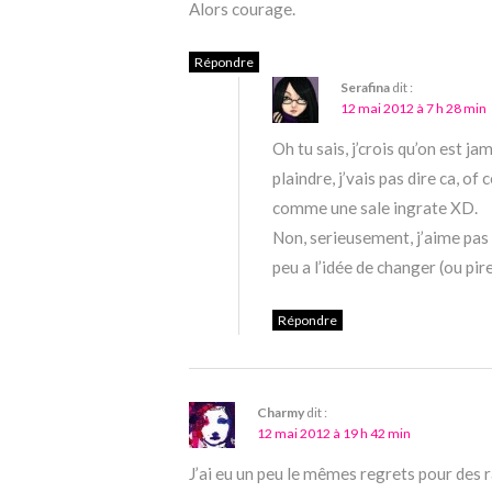
Alors courage.
Répondre
Serafina
dit :
12 mai 2012 à 7 h 28 min
Oh tu sais, j’crois qu’on est ja
plaindre, j’vais pas dire ca, of
comme une sale ingrate XD.
Non, serieusement, j’aime pas
peu a l’idée de changer (ou pir
Répondre
Charmy
dit :
12 mai 2012 à 19 h 42 min
J’ai eu un peu le mêmes regrets pour des ra