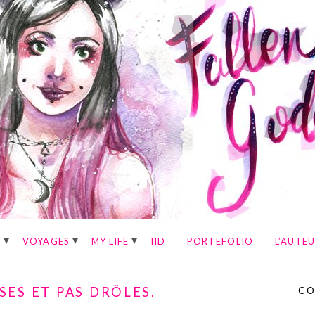
E
VOYAGES
MY LIFE
IID
PORTEFOLIO
L’AUTE
ES ET PAS DRÔLES.
CO