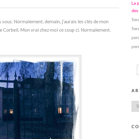
La 
des
Ser
es sous. Normalement, demain, j’aurais les clés de mon
Ser
 de Corbeil. Mon vrai chez moi ce coup ci. Normalement.
perr
perr
AR
CO