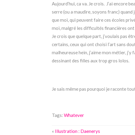
Aujourd’hui, ca va. Je crois. J’ai encore b
serre (ou a maudire, soyons franc) quand 
que moi, qui peuvent faire ces écoles priv
moi, malgré les difficultés financières ont eu
Je crois que quelque part, j’voulais pas êtr
certains, ceux qui ont choisi l’art sans do
malheureuse hein, j’aime mon métier, j’y fa
dessinant des filles aux trop gros lolos.
Je sais même pas pourquoi je raconte tout 
Tags:
Whatever
«
Illustration : Daenerys