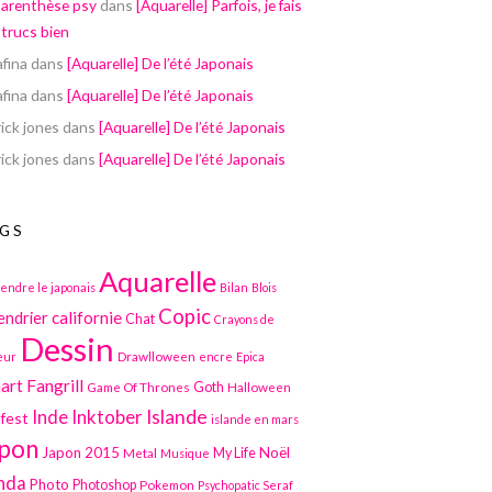
parenthèse psy
dans
[Aquarelle] Parfois, je fais
 trucs bien
afina
dans
[Aquarelle] De l’été Japonais
afina
dans
[Aquarelle] De l’été Japonais
ick jones
dans
[Aquarelle] De l’été Japonais
ick jones
dans
[Aquarelle] De l’été Japonais
GS
Aquarelle
endre le japonais
Bilan
Blois
Copic
californie
endrier
Chat
Crayons de
Dessin
Drawlloween
eur
encre
Epica
art
Fangrill
Game Of Thrones
Goth
Halloween
Inktober
Islande
Inde
lfest
islande en mars
pon
Japon 2015
Noël
Metal
My Life
Musique
nda
Photo
Photoshop
Pokemon
Psychopatic Seraf