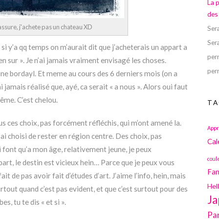
La 
des
assure, j'achete pas un chateau XD
Ser
Ser
e si y’a qq temps on m’aurait dit que j’acheterais un appart a
perr
ien sur ». Je n’ai jamais vraiment envisagé les choses.
perr
eune bordayl. Et meme au cours des 6 derniers mois (on a
i jamais réalisé que, ayé, ca serait « a nous ». Alors oui faut
ême. C’est chelou.
TA
s ces choix, pas forcément réfléchis, qui m’ont amené la.
Appr
J’ai choisi de rester en région centre. Des choix, pas
Cal
ui font qu’a mon âge, relativement jeune, je peux
coul
art, le destin est vicieux hein… Parce que je peux vous
Fan
ait de pas avoir fait d’études d’art. J’aime l’info, hein, mais
Hel
urtout quand c’est pas evident, et que c’est surtout pour des
Ja
, tu te dis « et si ».
Pa