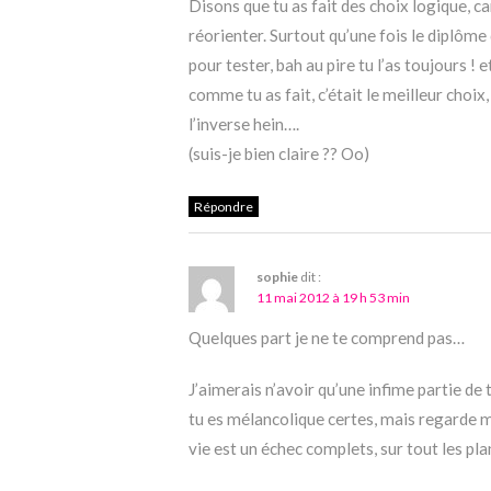
Disons que tu as fait des choix logique, ca
réorienter. Surtout qu’une fois le diplôme
pour tester, bah au pire tu l’as toujours ! e
comme tu as fait, c’était le meilleur choix,
l’inverse hein….
(suis-je bien claire ?? Oo)
Répondre
sophie
dit :
11 mai 2012 à 19 h 53 min
Quelques part je ne te comprend pas…
J’aimerais n’avoir qu’une infime partie de 
tu es mélancolique certes, mais regarde ma
vie est un échec complets, sur tout les pla