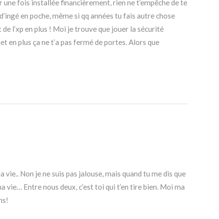
r une fois installée financièrement, rien ne t’empêche de te
 d’ingé en poche, même si qq années tu fais autre chose
t de l’xp en plus ! Moi je trouve que jouer la sécurité
 et en plus ça ne t’a pas fermé de portes. Alors que
ta vie.. Non je ne suis pas jalouse, mais quand tu me dis que
 vie… Entre nous deux, c’est toi qui t’en tire bien. Moi ma
ns!