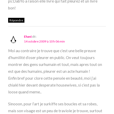
ps:DabYo a raison elle livre qui fait pleurez et un livre
bon!
Répondre
Ehani
dit :
14 octobre 2009 à 10 h 06 min
Moi au contraire je trouve que c’est une belle preuve
d’humilité d’oser pleurer en public. On veut toujours
montrer des gens surhumain et tout, mais apres tout on
est que des humains, pleurer est un acte humain !
Enfin bref pour clore cette pensée en beauté, moi j’ai
chialé hier devant desperate housewives, si c’est pas la
loose quand meme..
Sinooon, pour l’art je surkiffe ses boucles et sa robes,
mais son visage est un peu de traviole je trouve, surtout