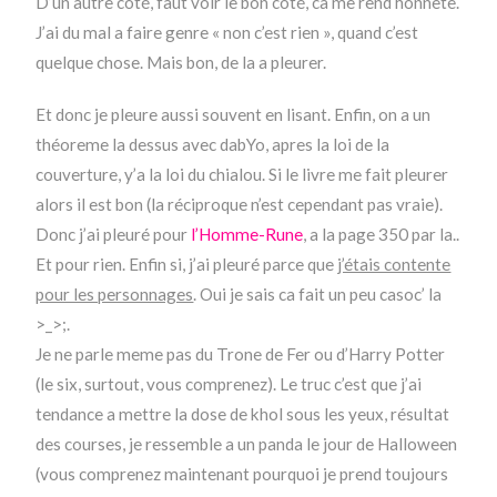
D’un autre coté, faut voir le bon coté, ca me rend honnete.
J’ai du mal a faire genre « non c’est rien », quand c’est
quelque chose. Mais bon, de la a pleurer.
Et donc je pleure aussi souvent en lisant. Enfin, on a un
théoreme la dessus avec dabYo, apres la loi de la
couverture, y’a la loi du chialou. Si le livre me fait pleurer
alors il est bon (la réciproque n’est cependant pas vraie).
Donc j’ai pleuré pour
l’Homme-Rune
, a la page 350 par la..
Et pour rien. Enfin si, j’ai pleuré parce que
j’étais contente
pour les personnages
. Oui je sais ca fait un peu casoc’ la
>_>;.
Je ne parle meme pas du Trone de Fer ou d’Harry Potter
(le six, surtout, vous comprenez). Le truc c’est que j’ai
tendance a mettre la dose de khol sous les yeux, résultat
des courses, je ressemble a un panda le jour de Halloween
(vous comprenez maintenant pourquoi je prend toujours