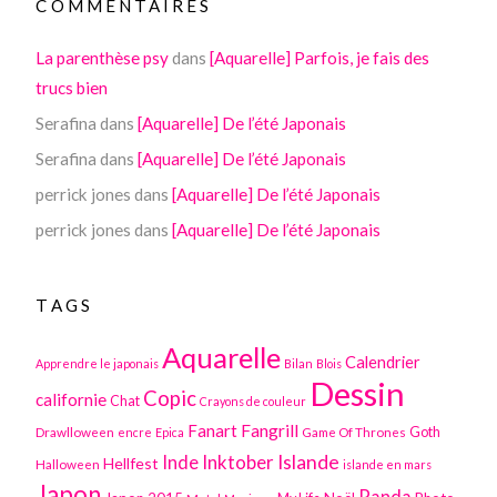
COMMENTAIRES
La parenthèse psy
dans
[Aquarelle] Parfois, je fais des
trucs bien
Serafina
dans
[Aquarelle] De l’été Japonais
Serafina
dans
[Aquarelle] De l’été Japonais
perrick jones
dans
[Aquarelle] De l’été Japonais
perrick jones
dans
[Aquarelle] De l’été Japonais
TAGS
Aquarelle
Calendrier
Apprendre le japonais
Bilan
Blois
Dessin
Copic
californie
Chat
Crayons de couleur
Fanart
Fangrill
Drawlloween
Game Of Thrones
Goth
encre
Epica
Inktober
Islande
Inde
Hellfest
Halloween
islande en mars
Japon
Panda