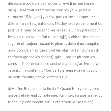
desespere toujours de trouver un eye liner qui tienne
bien). Tu as tout a fait raison pour les yeux, je les ai
retouché 15 fois, et j’y arrive pas, ca me desespere ><
@Ehani, en effet, j'entendais Motley le dire au moment ou
j'écrivais, mais ce ne sont pas les seuls. Sinon, pareil pour
les yeux tu as tout a fait raison. @[li]ly ahh ca, les gens te
regardent toujours quand tu pleures devant un bouquin,
mais bon. On s'habitue a tout (en plus j'ai l'air d'une goth
ca n'arrange pas les choses). @Mili, pas de pb pour les
coms :p. Pleurer ca libere c'est clair, perso, j'arrive pas a
retenir, ni a contenir... Mais parfois, genre devant patron,
ou belle-famille, bah je preferais >_>
@Marine Bee, ah oui, la fin du 5. Quand Harry trouve les
miroirs et se rend compte que.. Rah , ce passage m’a fendu
le coeur (evidemment, Sirius était mon perso favori).