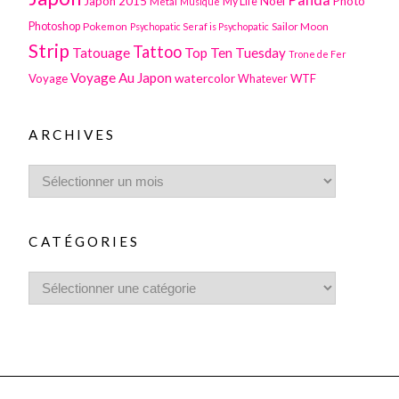
Japon 2015
Noël
Photo
Metal
My Life
Musique
Photoshop
Pokemon
Sailor Moon
Psychopatic Seraf is Psychopatic
Strip
Tattoo
Tatouage
Top Ten Tuesday
Trone de Fer
Voyage Au Japon
watercolor
Voyage
WTF
Whatever
ARCHIVES
CATÉGORIES