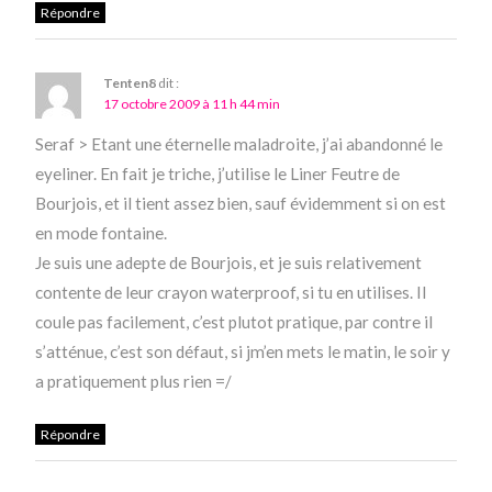
Répondre
Tenten8
dit :
17 octobre 2009 à 11 h 44 min
Seraf > Etant une éternelle maladroite, j’ai abandonné le
eyeliner. En fait je triche, j’utilise le Liner Feutre de
Bourjois, et il tient assez bien, sauf évidemment si on est
en mode fontaine.
Je suis une adepte de Bourjois, et je suis relativement
contente de leur crayon waterproof, si tu en utilises. Il
coule pas facilement, c’est plutot pratique, par contre il
s’atténue, c’est son défaut, si jm’en mets le matin, le soir y
a pratiquement plus rien =/
Répondre