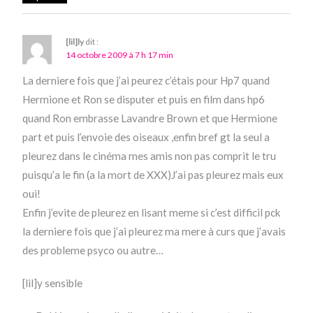
[lil]ly
dit :
14 octobre 2009 à 7 h 17 min
La derniere fois que j’ai peurez c’étais pour Hp7 quand
Hermione et Ron se disputer et puis en film dans hp6
quand Ron embrasse Lavandre Brown et que Hermione
part et puis l’envoie des oiseaux ,enfin bref gt la seul a
pleurez dans le cinéma mes amis non pas comprit le tru
puisqu’a le fin (a la mort de XXX)J’ai pas pleurez mais eux
oui!
Enfin j’evite de pleurez en lisant meme si c’est difficil pck
la derniere fois que j’ai pleurez ma mere à curs que j’avais
des probleme psyco ou autre…
[lil]y sensible