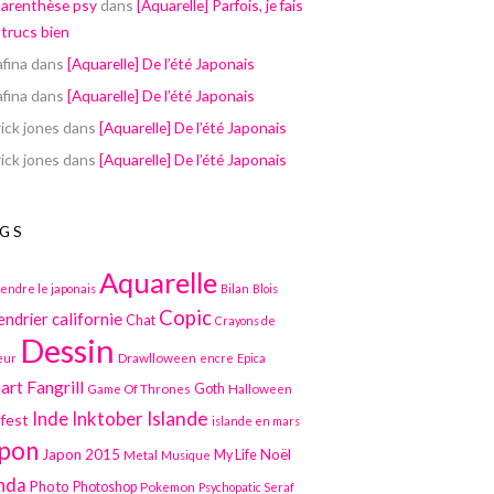
parenthèse psy
dans
[Aquarelle] Parfois, je fais
 trucs bien
afina
dans
[Aquarelle] De l’été Japonais
afina
dans
[Aquarelle] De l’été Japonais
ick jones
dans
[Aquarelle] De l’été Japonais
ick jones
dans
[Aquarelle] De l’été Japonais
GS
Aquarelle
endre le japonais
Bilan
Blois
Copic
californie
endrier
Chat
Crayons de
Dessin
Drawlloween
eur
encre
Epica
art
Fangrill
Game Of Thrones
Goth
Halloween
Inktober
Islande
Inde
lfest
islande en mars
pon
Japon 2015
Noël
Metal
My Life
Musique
nda
Photo
Photoshop
Pokemon
Psychopatic Seraf