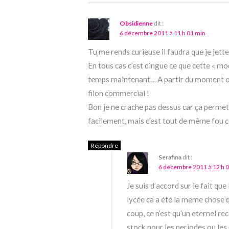
Obsidienne
dit :
6 décembre 2011 à 11 h 01 min
Tu me rends curieuse il faudra que je jette 
En tous cas c’est dingue ce que cette « m
temps maintenant… A partir du moment où «
filon commercial !
Bon je ne crache pas dessus car ça permet
facilement, mais c’est tout de même fou ce
Répondre
Serafina
dit :
6 décembre 2011 à 12 h 
Je suis d’accord sur le fait que 
lycée ca a été la meme chose 
coup, ce n’est qu’un eternel re
stock pour les periodes ou les