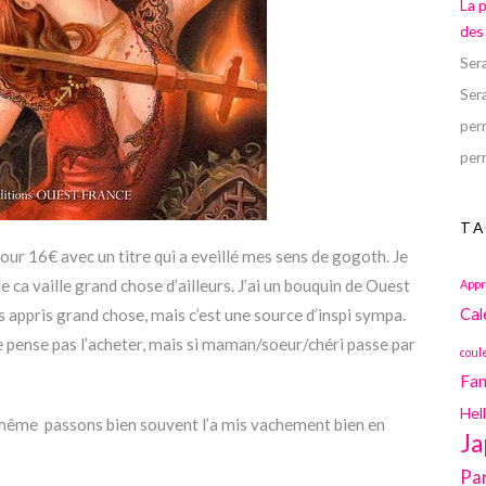
La 
des
Ser
Ser
perr
perr
TA
our 16€ avec un titre qui a eveillé mes sens de gogoth. Je
ue ca vaille grand chose d’ailleurs. J’ai un bouquin de Ouest
Appr
s appris grand chose, mais c’est une source d’inspi sympa.
Cal
 je pense pas l’acheter, mais si maman/soeur/chéri passe par
coul
Fan
Hel
oi même passons bien souvent l’a mis vachement bien en
Ja
Pa