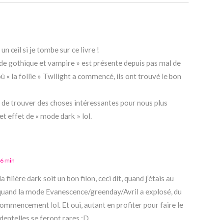
un œil si je tombe sur ce livre !
ode gothique et vampire » est présente depuis pas mal de
 la follie » Twilight a commencé, ils ont trouvé le bon
 de trouver des choses intéressantes pour nous plus
t effet de « mode dark » lol.
06 min
la filière dark soit un bon filon, ceci dit, quand j’étais au
quand la mode Evanescence/greenday/Avril a explosé, du
commencement lol. Et oui, autant en profiter pour faire le
 dentelles se feront rares :D