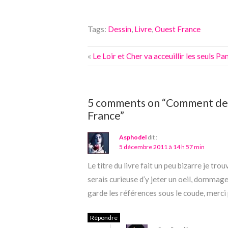
Tags:
Dessin
,
Livre
,
Ouest France
«
Le Loir et Cher va acceuillir les seuls 
5 comments on “Comment des
France”
Asphodel
dit :
5 décembre 2011 à 14 h 57 min
Le titre du livre fait un peu bizarre je tro
serais curieuse d’y jeter un oeil, dommage
garde les références sous le coude, merci
Répondre