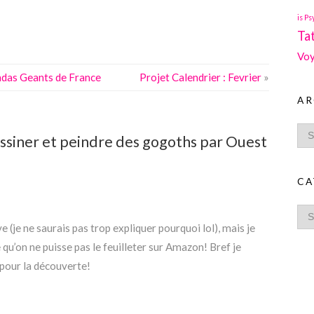
is Ps
Ta
Voy
Pandas Geants de France
Projet Calendrier : Fevrier
»
AR
siner et peindre des gogoths par Ouest
CA
uve (je ne saurais pas trop expliquer pourquoi lol), mais je
 qu’on ne puisse pas le feuilleter sur Amazon! Bref je
 pour la découverte!