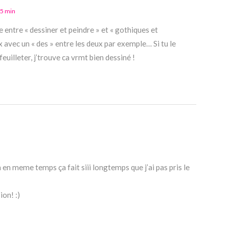
05 min
 entre « dessiner et peindre » et « gothiques et
x avec un « des » entre les deux par exemple… Si tu le
 feuilleter, j’trouve ca vrmt bien dessiné !
on en meme temps ça fait siii longtemps que j’ai pas pris le
ion! :)