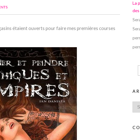
La 
ENTS
des
Ser
gasins étaient ouverts pour faire mes premières courses
Ser
perr
perr
AR
CO