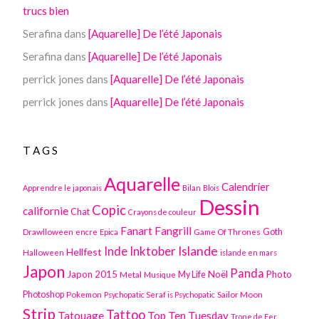
trucs bien
Serafina
dans
[Aquarelle] De l’été Japonais
Serafina
dans
[Aquarelle] De l’été Japonais
perrick jones
dans
[Aquarelle] De l’été Japonais
perrick jones
dans
[Aquarelle] De l’été Japonais
TAGS
Aquarelle
Calendrier
Apprendre le japonais
Bilan
Blois
Dessin
Copic
californie
Chat
Crayons de couleur
Fanart
Fangrill
Drawlloween
Game Of Thrones
Goth
encre
Epica
Inktober
Islande
Inde
Hellfest
Halloween
islande en mars
Japon
Panda
Japon 2015
Noël
Photo
Metal
My Life
Musique
Photoshop
Pokemon
Sailor Moon
Psychopatic Seraf is Psychopatic
Strip
Tattoo
Tatouage
Top Ten Tuesday
Trone de Fer