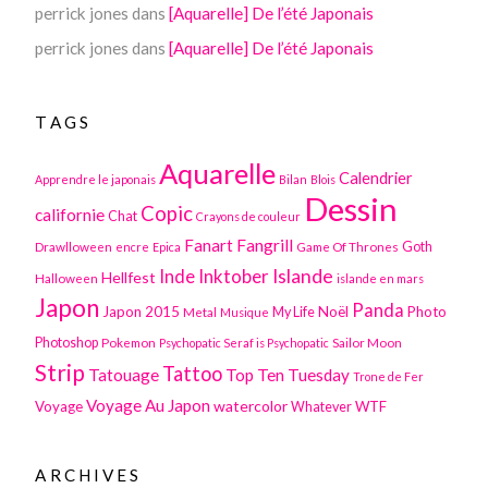
perrick jones
dans
[Aquarelle] De l’été Japonais
perrick jones
dans
[Aquarelle] De l’été Japonais
TAGS
Aquarelle
Calendrier
Apprendre le japonais
Bilan
Blois
Dessin
Copic
californie
Chat
Crayons de couleur
Fanart
Fangrill
Drawlloween
Game Of Thrones
Goth
encre
Epica
Inktober
Islande
Inde
Hellfest
Halloween
islande en mars
Japon
Panda
Japon 2015
Noël
Photo
Metal
My Life
Musique
Photoshop
Pokemon
Sailor Moon
Psychopatic Seraf is Psychopatic
Strip
Tattoo
Tatouage
Top Ten Tuesday
Trone de Fer
Voyage Au Japon
watercolor
Voyage
WTF
Whatever
ARCHIVES