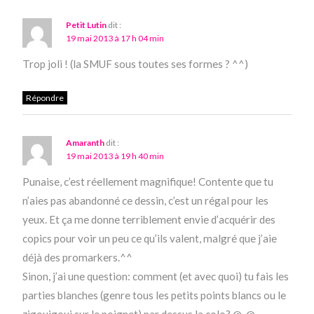
Petit Lutin
dit :
19 mai 2013 à 17 h 04 min
Trop joli ! (la SMUF sous toutes ses formes ? ^^)
Répondre
Amaranth
dit :
19 mai 2013 à 19 h 40 min
Punaise, c’est réellement magnifique! Contente que tu
n’aies pas abandonné ce dessin, c’est un régal pour les
yeux. Et ça me donne terriblement envie d’acquérir des
copics pour voir un peu ce qu’ils valent, malgré que j’aie
déjà des promarkers.^^
Sinon, j’ai une question: comment (et avec quoi) tu fais les
parties blanches (genre tous les petits points blancs ou le