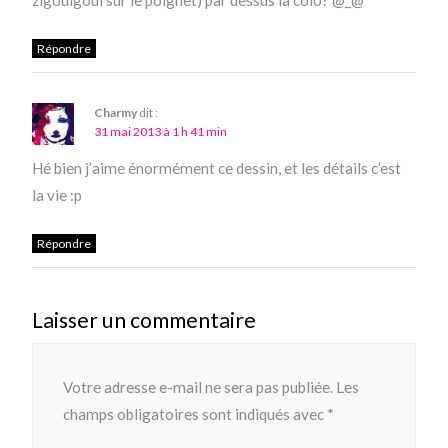
zigouigoui sur le poignet) par dessus la colo? @_@
Répondre
Charmy
dit :
31 mai 2013 à 1 h 41 min
Hé bien j’aime énormément ce dessin, et les détails c’est
la vie :p
Répondre
Laisser un commentaire
Votre adresse e-mail ne sera pas publiée.
Les
champs obligatoires sont indiqués avec
*