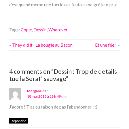
c’est quand meme une tuerie ces feutres malgré leur prix.
Tags:
Copic
,
Dessin
,
Whatever
«
They did it : La bougie au Bacon
Et une fée !
»
4 comments on “Dessin : Trop de details
tue la Seraf’ sauvage”
Morgane
dit :
18 mai 2013 à 18 h 49 min
J’adore ! T’as eu raison de pas l’abandonner ! :)
Répondre