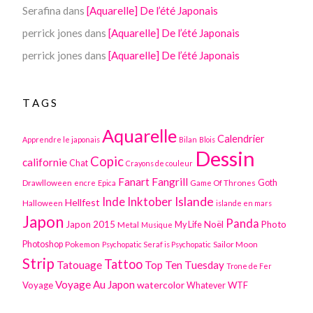
Serafina
dans
[Aquarelle] De l’été Japonais
perrick jones
dans
[Aquarelle] De l’été Japonais
perrick jones
dans
[Aquarelle] De l’été Japonais
TAGS
Aquarelle
Calendrier
Apprendre le japonais
Bilan
Blois
Dessin
Copic
californie
Chat
Crayons de couleur
Fanart
Fangrill
Drawlloween
Game Of Thrones
Goth
encre
Epica
Inktober
Islande
Inde
Hellfest
Halloween
islande en mars
Japon
Panda
Japon 2015
Noël
Photo
Metal
My Life
Musique
Photoshop
Pokemon
Sailor Moon
Psychopatic Seraf is Psychopatic
Strip
Tattoo
Tatouage
Top Ten Tuesday
Trone de Fer
Voyage Au Japon
watercolor
Voyage
WTF
Whatever