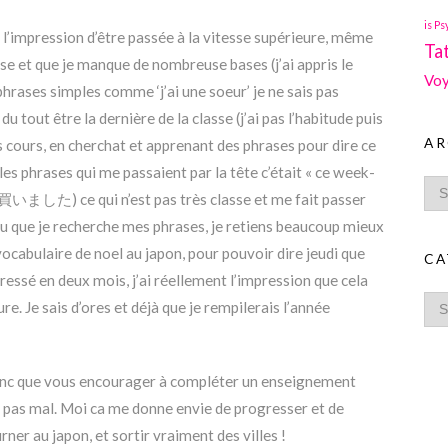
is Ps
 l’impression d’être passée à la vitesse supérieure, même
Ta
sse et que je manque de nombreuse bases (j’ai appris le
Voy
phrases simples comme ‘j’ai une soeur’ je ne sais pas
u tout être la dernière de la classe (j’ai pas l’habitude puis
AR
es cours, en cherchat et apprenant des phrases pour dire ce
ules phrases qui me passaient par la tête c’était « ce week-
いました) ce qui n’est pas très classe et me fait passer
vu que je recherche mes phrases, je retiens beaucoup mieux
le vocabulaire de noel au japon, pour pouvoir dire jeudi que
CA
gressé en deux mois, j’ai réellement l’impression que cela
e. Je sais d’ores et déjà que je rempilerais l’année
 donc que vous encourager à compléter un enseignement
e pas mal. Moi ca me donne envie de progresser et de
ner au japon, et sortir vraiment des villes !