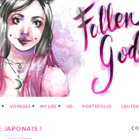
E
VOYAGES
MY LIFE
IID
PORTEFOLIO
L’AUTE
E JAPONAIS !
CO