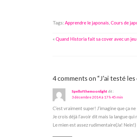
Tags:
Apprendre le japonais
,
Cours de jap
«
Quand Historia fait sa cover avec un je
4 comments on “J’ai testé les
Spellofthemoonlight
dit :
3 décembre 2014 à 17 h 45 min
C’est vraiment super! J’imagine que ça ne 
Je crois déjà l’avoir dit mais la langue qui 
Le mien est assez rudimentaire(Ja! Nein!) 