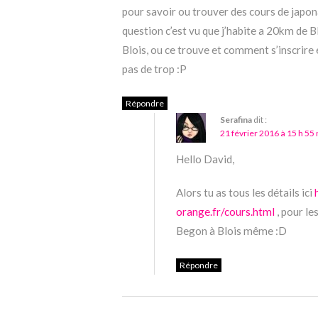
pour savoir ou trouver des cours de japona
question c’est vu que j’habite a 20km de Bl
Blois, ou ce trouve et comment s’inscrire e
pas de trop :P
Répondre
Serafina
dit :
21 février 2016 à 15 h 55
Hello David,
Alors tu as tous les détails ici
orange.fr/cours.html
, pour le
Begon à Blois même :D
Répondre