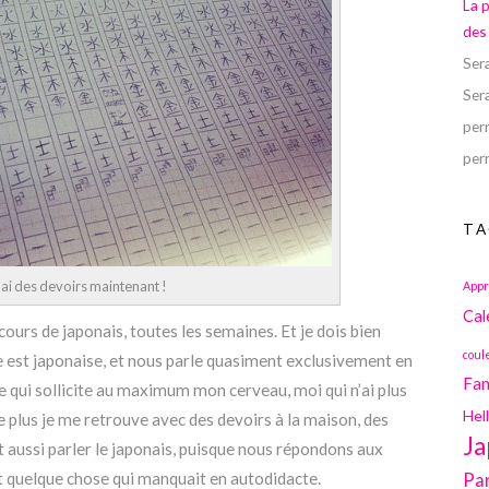
La 
des
Ser
Ser
perr
perr
TA
j’ai des devoirs maintenant !
Appr
Cal
cours de japonais, toutes les semaines. Et je dois bien
coul
ure est japonaise, et nous parle quasiment exclusivement en
Fan
e qui sollicite au maximum mon cerveau, moi qui n’ai plus
Hel
De plus je me retrouve avec des devoirs à la maison, des
Ja
it aussi parler le japonais, puisque nous répondons aux
Pa
nt quelque chose qui manquait en autodidacte.