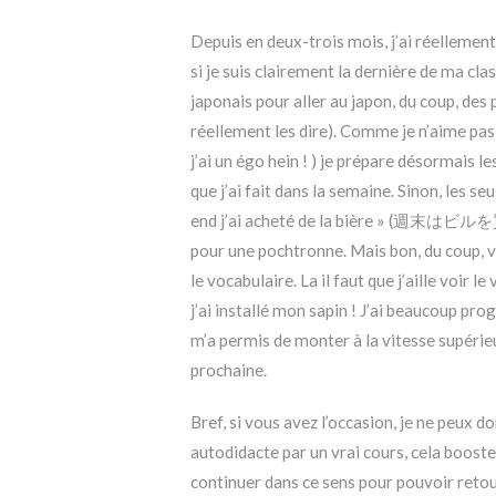
Depuis en deux-trois mois, j’ai réellement
si je suis clairement la dernière de ma cla
japonais pour aller au japon, du coup, des 
réellement les dire). Comme je n’aime pas d
j’ai un égo hein ! ) je prépare désormais l
que j’ai fait dans la semaine. Sinon, les se
end j’ai acheté de la bière » (週末はビルを買
pour une pochtronne. Mais bon, du coup, 
le vocabulaire. La il faut que j’aille voir 
j’ai installé mon sapin ! J’ai beaucoup pro
m’a permis de monter à la vitesse supérieur
prochaine.
Bref, si vous avez l’occasion, je ne peux
autodidacte par un vrai cours, cela boost
continuer dans ce sens pour pouvoir retour