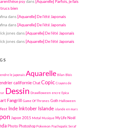
parenthèse psy
dans
[Aquarelle] Parfois, je fais
 trucs bien
afina
dans
[Aquarelle] De l’été Japonais
afina
dans
[Aquarelle] De l’été Japonais
ick jones
dans
[Aquarelle] De l’été Japonais
ick jones
dans
[Aquarelle] De l’été Japonais
GS
Aquarelle
endre le japonais
Bilan
Blois
Copic
californie
endrier
Chat
Crayons de
Dessin
Drawlloween
eur
encre
Epica
art
Fangrill
Game Of Thrones
Goth
Halloween
Inktober
Islande
Inde
lfest
islande en mars
pon
Japon 2015
Noël
Metal
My Life
Musique
nda
Photo
Photoshop
Pokemon
Psychopatic Seraf