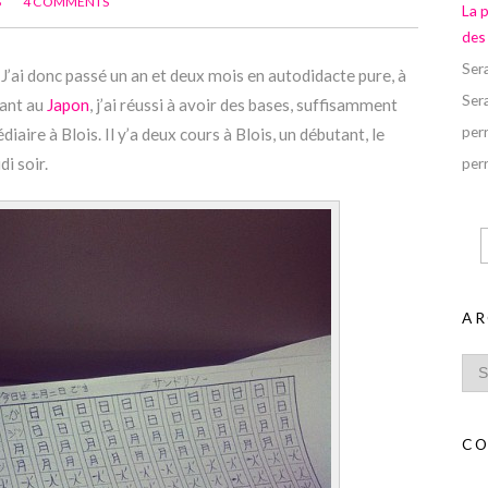
S
4 COMMENTS
La 
des
Ser
. J’ai donc passé un an et deux mois en autodidacte pure, à
Ser
tant au
Japon
, j’ai réussi à avoir des bases, suffisamment
perr
iaire à Blois. Il y’a deux cours à Blois, un débutant, le
i soir.
perr
AR
CO