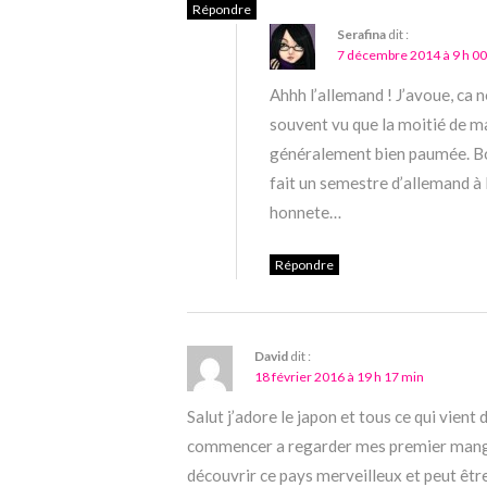
Répondre
Serafina
dit :
7 décembre 2014 à 9 h 00
Ahhh l’allemand ! J’avoue, ca ne
souvent vu que la moitié de ma
généralement bien paumée. Bon,
fait un semestre d’allemand à 
honnete…
Répondre
David
dit :
18 février 2016 à 19 h 17 min
Salut j’adore le japon et tous ce qui vient d
commencer a regarder mes premier manga 
découvrir ce pays merveilleux et peut être