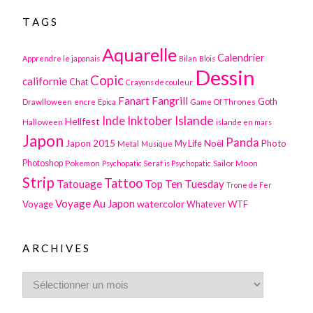
TAGS
Aquarelle
Calendrier
Apprendre le japonais
Bilan
Blois
Dessin
Copic
californie
Chat
Crayons de couleur
Fanart
Fangrill
Drawlloween
Game Of Thrones
Goth
encre
Epica
Inktober
Islande
Inde
Hellfest
Halloween
islande en mars
Japon
Panda
Japon 2015
Noël
Photo
Metal
My Life
Musique
Photoshop
Pokemon
Sailor Moon
Psychopatic Seraf is Psychopatic
Strip
Tattoo
Tatouage
Top Ten Tuesday
Trone de Fer
Voyage Au Japon
watercolor
Voyage
WTF
Whatever
ARCHIVES