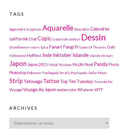
TAGS
Aquarelle
Calendrier
Apprendre le japonais
Bilan
Blois
Dessin
Copic
californie
Chat
Crayons de couleur
Fanart
Fangrill
Drawlloween
Game Of Thrones
Goth
encre
Epica
Inktober
Islande
Inde
Hellfest
Halloween
islande en mars
Japon
Panda
Japon 2015
Noël
Photo
Metal
My Life
Musique
Photoshop
Pokemon
Sailor Moon
Psychopatic Seraf is Psychopatic
Strip
Tattoo
Tatouage
Top Ten Tuesday
Trone de Fer
Voyage Au Japon
watercolor
Voyage
WTF
Whatever
ARCHIVES