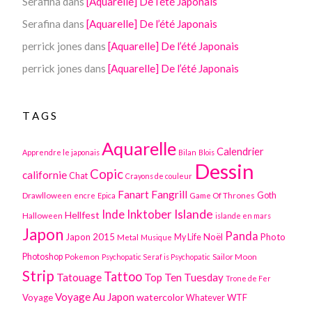
Serafina
dans
[Aquarelle] De l’été Japonais
Serafina
dans
[Aquarelle] De l’été Japonais
perrick jones
dans
[Aquarelle] De l’été Japonais
perrick jones
dans
[Aquarelle] De l’été Japonais
TAGS
Aquarelle
Calendrier
Apprendre le japonais
Bilan
Blois
Dessin
Copic
californie
Chat
Crayons de couleur
Fanart
Fangrill
Drawlloween
Game Of Thrones
Goth
encre
Epica
Inktober
Islande
Inde
Hellfest
Halloween
islande en mars
Japon
Panda
Japon 2015
Noël
Photo
Metal
My Life
Musique
Photoshop
Pokemon
Sailor Moon
Psychopatic Seraf is Psychopatic
Strip
Tattoo
Tatouage
Top Ten Tuesday
Trone de Fer
Voyage Au Japon
watercolor
Voyage
WTF
Whatever