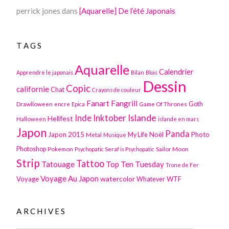
perrick jones
dans
[Aquarelle] De l’été Japonais
TAGS
Aquarelle
Calendrier
Apprendre le japonais
Bilan
Blois
Dessin
Copic
californie
Chat
Crayons de couleur
Fanart
Fangrill
Drawlloween
Game Of Thrones
Goth
encre
Epica
Inktober
Islande
Inde
Hellfest
Halloween
islande en mars
Japon
Panda
Japon 2015
Noël
Photo
Metal
My Life
Musique
Photoshop
Pokemon
Sailor Moon
Psychopatic Seraf is Psychopatic
Strip
Tattoo
Tatouage
Top Ten Tuesday
Trone de Fer
Voyage Au Japon
watercolor
Voyage
WTF
Whatever
ARCHIVES