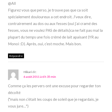
@All
Figurez vous que perso, je trouve pas que ca soit
spécialement douloureux a cet endroit. J’veux dire,
contrairement au dos ou aux fesses (oui j’ai cramé des
fesses, vous ne voulez PAS de détails)ca ne fait pas mal la
plupart du temps une fois crémé de lait apaisant (YR au
Monoi :D). Après, oui, c’est moche. Mais bon.
Répondre
Hikari
dit :
6 août 2011 à 6 h 35 min
Comme ça les pervers ont une excuse pour regarder ton
décolté
("mais non c’était les coups de soleil que je regardais, je
vous jure…")