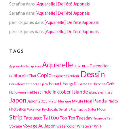
Serafina
dans
[Aquarelle] De l’été Japonais
Serafina
dans
[Aquarelle] De l’été Japonais
perrick jones
dans
[Aquarelle] De l’été Japonais
perrick jones
dans
[Aquarelle] De l’été Japonais
TAGS
Aquarelle
Calendrier
Apprendre le japonais
Bilan
Blois
Dessin
Copic
californie
Chat
Crayons de couleur
Fanart
Fangrill
Drawlloween
Game Of Thrones
Goth
encre
Epica
Inktober
Islande
Inde
Hellfest
Halloween
islande en mars
Japon
Panda
Japon 2015
Noël
Photo
Metal
My Life
Musique
Photoshop
Pokemon
Sailor Moon
Psychopatic Seraf is Psychopatic
Strip
Tattoo
Tatouage
Top Ten Tuesday
Trone de Fer
Voyage Au Japon
watercolor
Voyage
WTF
Whatever