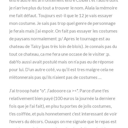
entre autre les affrontement entre Colbert et l’autre dont
je n’arrive plus du tout a trouver le nom. Alala la mémoire
me fait défaut. Toujours est-il que le 12 je vais essayer
mon costume. Je sais pas trop quel genre de personnage
je ferais mais j’ai espoir. On fait pas essayer les costumes
de paysans normalement ;p/ Apres le tournage est au
chateau de Talcy (pas très loin de blois). Je connais pas du
tout ce chateau, ca me fera une occase de le visiter ;p.
dabYo aussi avait postulé mais on n’a pas eu de réponse
pour lui. D’un autre coté, vu qu’il est tres maigre cela ne
m’étonnerais pas qu’ils n’aient pas de costumes …
J’ai trooop hate *o*. J’adooore ca ><". Parce d'une t'es
relativement bien payé (100 euros la journée la derniere
fois que je l'ai fait), en plsu tu portes de jolis costumes,
t'es coiffée, et puis honnetement c'est interessant de voir
l'envers du décors. Ouuups on me signale que le repas est