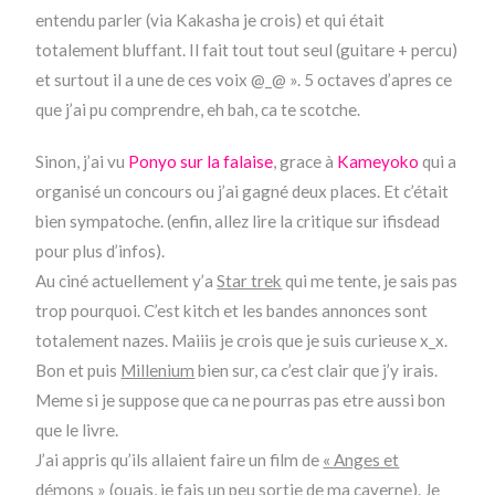
entendu parler (via Kakasha je crois) et qui était
totalement bluffant. Il fait tout tout seul (guitare + percu)
et surtout il a une de ces voix @_@ ». 5 octaves d’apres ce
que j’ai pu comprendre, eh bah, ca te scotche.
Sinon, j’ai vu
Ponyo sur la falaise
, grace à
Kameyoko
qui a
organisé un concours ou j’ai gagné deux places. Et c’était
bien sympatoche. (enfin, allez lire la critique sur ifisdead
pour plus d’infos).
Au ciné actuellement y’a
Star trek
qui me tente, je sais pas
trop pourquoi. C’est kitch et les bandes annonces sont
totalement nazes. Maiiis je crois que je suis curieuse x_x.
Bon et puis
Millenium
bien sur, ca c’est clair que j’y irais.
Meme si je suppose que ca ne pourras pas etre aussi bon
que le livre.
J’ai appris qu’ils allaient faire un film de
« Anges et
démons »
(ouais, je fais un peu sortie de ma caverne). Je