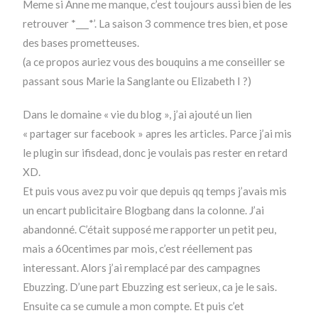
Meme si Anne me manque, c’est toujours aussi bien de les
retrouver *___*’. La saison 3 commence tres bien, et pose
des bases prometteuses.
(a ce propos auriez vous des bouquins a me conseiller se
passant sous Marie la Sanglante ou Elizabeth I ?)
Dans le domaine « vie du blog », j’ai ajouté un lien
« partager sur facebook » apres les articles. Parce j’ai mis
le plugin sur ifisdead, donc je voulais pas rester en retard
XD.
Et puis vous avez pu voir que depuis qq temps j’avais mis
un encart publicitaire Blogbang dans la colonne. J’ai
abandonné. C’était supposé me rapporter un petit peu,
mais a 60centimes par mois, c’est réellement pas
interessant. Alors j’ai remplacé par des campagnes
Ebuzzing. D’une part Ebuzzing est serieux, ca je le sais.
Ensuite ca se cumule a mon compte. Et puis c’et