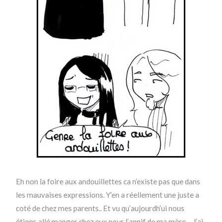
Eh non la foire aux andouillettes ca n’existe pas que dans
les mauvaises expressions. Y’en a réellement une juste a
coté de chez mes parents.. Et vu qu’aujourdh’ui nous
étions allé manger chez eux pour l’annif de ma mère… J’ai