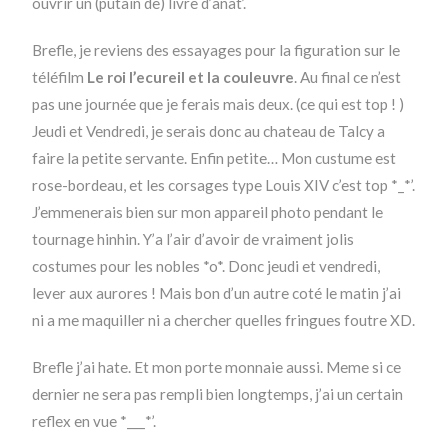
ouvrir un (putain de) livre d’anat’.
Brefle, je reviens des essayages pour la figuration sur le
téléfilm
Le roi l’ecureil et la couleuvre
. Au final ce n’est
pas une journée que je ferais mais deux. (ce qui est top ! )
Jeudi et Vendredi, je serais donc au chateau de Talcy a
faire la petite servante. Enfin petite… Mon custume est
rose-bordeau, et les corsages type Louis XIV c’est top *_*’.
J’emmenerais bien sur mon appareil photo pendant le
tournage hinhin. Y’a l’air d’avoir de vraiment jolis
costumes pour les nobles *o*. Donc jeudi et vendredi,
lever aux aurores ! Mais bon d’un autre coté le matin j’ai
ni a me maquiller ni a chercher quelles fringues foutre XD.
Brefle j’ai hate. Et mon porte monnaie aussi. Meme si ce
dernier ne sera pas rempli bien longtemps, j’ai un certain
reflex en vue *___*’.