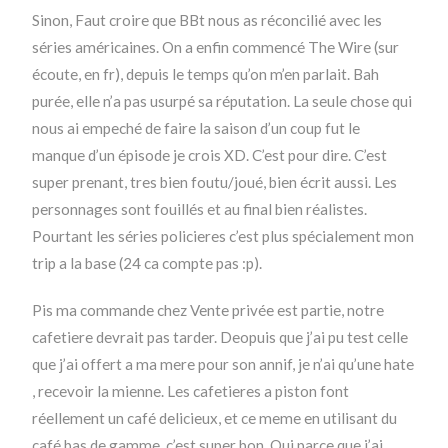
Sinon, Faut croire que BBt nous as réconcilié avec les
séries américaines. On a enfin commencé The Wire (sur
écoute, en fr), depuis le temps qu’on m’en parlait. Bah
purée, elle n’a pas usurpé sa réputation. La seule chose qui
nous ai empeché de faire la saison d’un coup fut le
manque d’un épisode je crois XD. C’est pour dire. C’est
super prenant, tres bien foutu/joué, bien écrit aussi. Les
personnages sont fouillés et au final bien réalistes.
Pourtant les séries policieres c’est plus spécialement mon
trip a la base (24 ca compte pas :p).
Pis ma commande chez Vente privée est partie, notre
cafetiere devrait pas tarder. Deopuis que j’ai pu test celle
que j’ai offert a ma mere pour son annif, je n’ai qu’une hate
, recevoir la mienne. Les cafetieres a piston font
réellement un café delicieux, et ce meme en utilisant du
café bas de gamme, c’est super bon. Oui parce que j’ai