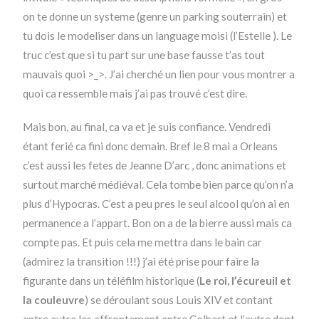
on te donne un systeme (genre un parking souterrain) et
tu dois le modeliser dans un language moisi (l’Estelle ). Le
truc c’est que si tu part sur une base fausse t’as tout
mauvais quoi >_>. J’ai cherché un lien pour vous montrer a
quoi ca ressemble mais j’ai pas trouvé c’est dire.
Mais bon, au final, ca va et je suis confiance. Vendredi
étant ferié ca fini donc demain. Bref le 8 mai a Orleans
c’est aussi les fetes de Jeanne D’arc , donc animations et
surtout marché médiéval. Cela tombe bien parce qu’on n’a
plus d’Hypocras. C’est a peu pres le seul alcool qu’on ai en
permanence a l’appart. Bon on a de la bierre aussi mais ca
compte pas. Et puis cela me mettra dans le bain car
(admirez la transition !!!) j’ai été prise pour faire la
figurante dans un téléfilm historique (
Le roi, l’écureuil et
la couleuvre
) se déroulant sous Louis XIV et contant