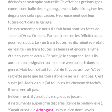
déclarés catastrophe naturelle. En effet des grelons gros
comme une balle de ping pong, je vous laisse imaginer les
dégats que cela a put causer. Heureusement que leur
tuture dort dans le garage.
Heureusement pour nous il a fait beau pour les fetes de
Jeanne d’Arc a Orleans. Par contre on ne les félicitera pas
pour leurs pubs. Le « un tram toutes les dix minutes » était
en réalité « un tram toutes les heures et encore la ligne
était coupée en deux ». En soit, je le comprend. Mais ils
auraient pu le signaler sur leur site web ou qqch dans le
genre. Mais bon, c’était fun. J’ai de l’hypocras now *o*. Je
regrette juste que les tours d’oreille ne m’aillent pas. C’est
super joli. Mais vu que j’ai toujours les cheveux detachés,
il ne se verrait pas.
Evidemment, il y’avait divers groupes jouant
d’instruments aujourdh’ui disparus (genre la bielle/vielle ).
Y’avait aussi
Luc Arbrogast
, un musicien dont j’avais