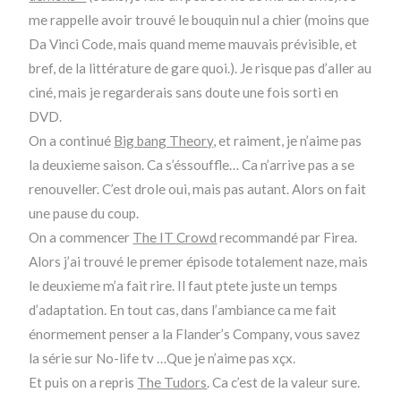
me rappelle avoir trouvé le bouquin nul a chier (moins que
Da Vinci Code, mais quand meme mauvais prévisible, et
bref, de la littérature de gare quoi.). Je risque pas d’aller au
ciné, mais je regarderais sans doute une fois sorti en
DVD.
On a continué
Big bang Theory
, et raiment, je n’aime pas
la deuxieme saison. Ca s’éssouffle… Ca n’arrive pas a se
renouveller. C’est drole oui, mais pas autant. Alors on fait
une pause du coup.
On a commencer
The IT Crowd
recommandé par Firea.
Alors j’ai trouvé le premer épisode totalement naze, mais
le deuxieme m’a fait rire. Il faut ptete juste un temps
d’adaptation. En tout cas, dans l’ambiance ca me fait
énormement penser a la Flander’s Company, vous savez
la série sur No-life tv …Que je n’aime pas xçx.
Et puis on a repris
The Tudors
. Ca c’est de la valeur sure.