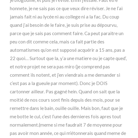
je blogouille, et puis je révise. Enfin j’essaie. Faut etre
honnete, je ne sais pas ce que veux dire réviser. Je ne l’ai
jamais fait ni au lycée ni au college ni a la fac. Du coup
quand j’ai besoin de le faire, je suis prise au dépourvu,
parce que je sais pas comment faire. Ca peut paraitre un
peu con dit comme cela, mais ca fait partie des
automatismes qu’on est supposé acquérir a 15 ans, pas a
22 quoi… Surtout que la, y’a une matiere ou je capte qued’,
et notre projet ne sera pas miro (je comprend pas
comment ils notent, et j’en viendrais a me demander si
c’est pas a la gueule par moment). Donc je DOIS
cartonner ailleur. Pas gagné hein. Quand on sait que la
moitié de nos cours sont finis depuis des mois, pour se
remettre dans le bain, ouille ouille. Mais bon, faut que je
me botte le cul, c’est l’une des dernieres fois apres tout
normalement.(meme si me faudrait 7 de moyenne pour
pas avoir mon année, ce qui m’étonnerais quand meme de